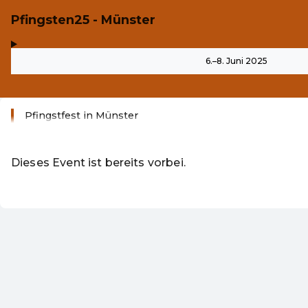
Pfingsten25 - Münster
,
-
6.–8. Juni 2025
Pfingstfest in Münster
Weiterlesen
Dieses Event ist bereits vorbei.
DE ·
German