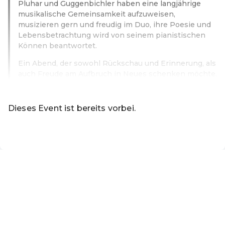
Pluhar und Guggenbichler haben eine langjährige
musikalische Gemeinsamkeit aufzuweisen,
musizieren gern und freudig im Duo, ihre Poesie und
Lebensbetrachtung wird von seinem pianistischen
Können beantwortet.
Ein Abend, der sowohl Rückschau und Erinnerung, als
auch Freude am Aufbruch in Neues schenken möchte.
Weiterlesen
Dieses Event ist bereits vorbei.
DE ·
German