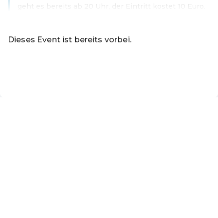
geht es bereits ab 20 Uhr, der Eintritt kostet 10 Euro.
Weiterlesen
Dieses Event ist bereits vorbei.
Zu den aktuellen Events von Online-Shop
DE ·
German