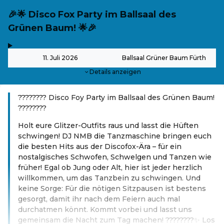
🎉🌟 Disco Fox Party im Ballsaal des
Grünen Baum! 🌟🎉
,
-
11. Juli 2026
Ballsaal Grüner Baum Fürth
Details anzeigen
???????? Disco Foy Party im Ballsaal des Grünen Baum!
????????
Holt eure Glitzer-Outfits raus und lasst die Hüften
schwingen! DJ NMB die Tanzmaschine bringen euch
die besten Hits aus der Discofox-Ära – für ein
nostalgisches Schwofen, Schwelgen und Tanzen wie
früher! Egal ob Jung oder Alt, hier ist jeder herzlich
willkommen, um das Tanzbein zu schwingen. Und
keine Sorge: Für die nötigen Sitzpausen ist bestens
gesorgt, damit ihr nach dem Feiern auch mal
durchatmen könnt. Kommt vorbei und lasst uns
gemeinsam die Nacht zum Tag machen! ????????✨ Los