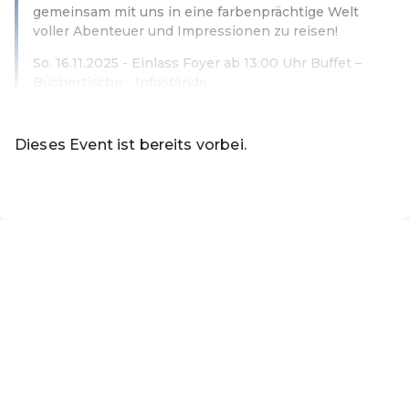
gemeinsam mit uns in eine farbenprächtige Welt
voller Abenteuer und Impressionen zu reisen!
So. 16.11.2025 - Einlass Foyer ab 13:00 Uhr Buffet –
Büchertische - Infostände
Weiterlesen
Dieses Event ist bereits vorbei.
DE ·
German