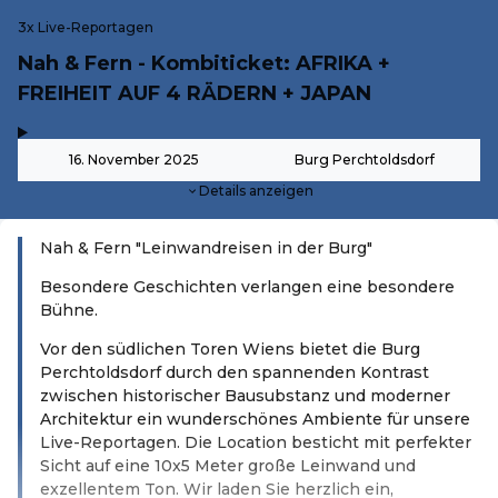
3x Live-Reportagen
Nah & Fern - Kombiticket: AFRIKA +
FREIHEIT AUF 4 RÄDERN + JAPAN
,
-
16. November 2025
Burg Perchtoldsdorf
Details anzeigen
Nah & Fern "Leinwandreisen in der Burg"
Besondere Geschichten verlangen eine besondere
Bühne.
Vor den südlichen Toren Wiens bietet die Burg
Perchtoldsdorf durch den spannenden Kontrast
zwischen historischer Bausubstanz und moderner
Architektur ein wunderschönes Ambiente für unsere
Live-Reportagen. Die Location besticht mit perfekter
Sicht auf eine 10x5 Meter große Leinwand und
exzellentem Ton. Wir laden Sie herzlich ein,