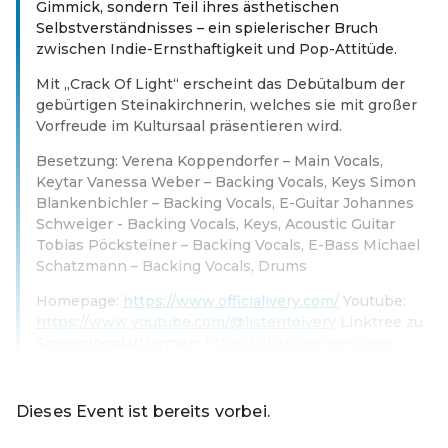
Gimmick, sondern Teil ihres ästhetischen
Selbstverständnisses – ein spielerischer Bruch
zwischen Indie-Ernsthaftigkeit und Pop-Attitüde.
Mit „Crack Of Light“ erscheint das Debütalbum der
gebürtigen Steinakirchnerin, welches sie mit großer
Vorfreude im Kultursaal präsentieren wird.
Besetzung: Verena Koppendorfer – Main Vocals,
Keytar Vanessa Weber – Backing Vocals, Keys Simon
Blankenbichler – Backing Vocals, E-Guitar Johannes
Schweiger - Backing Vocals, Keys, Acoustic Guitar
Tobias Pöcksteiner – Backing Vocals, E-Bass Michael
Schatzmann – Backing Vocals, Drums
Homepage:
https://www.officialivery.com/
Youtube:
https://www.youtube.com/@listentoivery
Linktree zu
Streamingplattformen:
https://linktr.ee/ivery.ivery
Weiterlesen
Dieses Event ist bereits vorbei.
Zu den aktuellen Events von Online-Shop