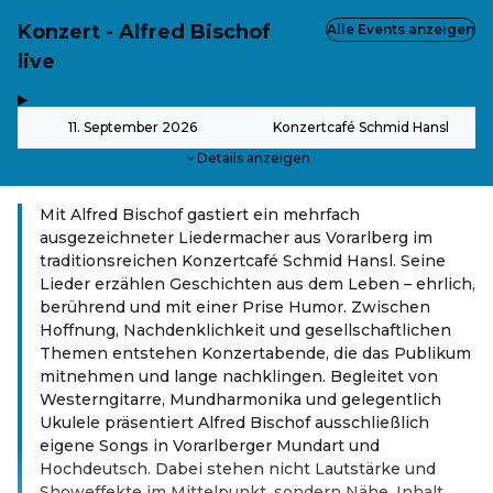
Konzert - Alfred Bischof
Alle Events anzeigen
live
,
-
11. September 2026
Konzertcafé Schmid Hansl
Details anzeigen
Mit Alfred Bischof gastiert ein mehrfach
ausgezeichneter Liedermacher aus Vorarlberg im
traditionsreichen Konzertcafé Schmid Hansl. Seine
Lieder erzählen Geschichten aus dem Leben – ehrlich,
berührend und mit einer Prise Humor. Zwischen
Hoffnung, Nachdenklichkeit und gesellschaftlichen
Themen entstehen Konzertabende, die das Publikum
mitnehmen und lange nachklingen. Begleitet von
Westerngitarre, Mundharmonika und gelegentlich
Ukulele präsentiert Alfred Bischof ausschließlich
eigene Songs in Vorarlberger Mundart und
Hochdeutsch. Dabei stehen nicht Lautstärke und
Showeffekte im Mittelpunkt, sondern Nähe, Inhalt