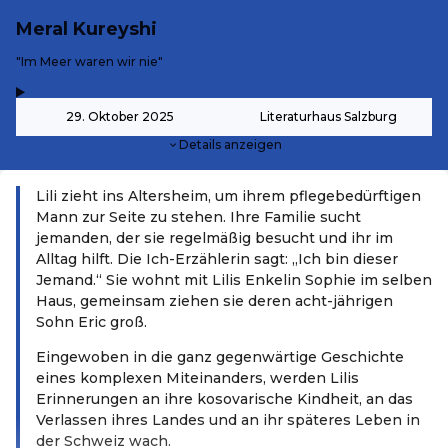
Meral Kureyshi
-
"Im Meer waren wir nie"
,
-
29. Oktober 2025
Literaturhaus Salzburg
Details anzeigen
Lili zieht ins Altersheim, um ihrem pflegebedürftigen
Mann zur Seite zu stehen. Ihre Familie sucht
jemanden, der sie regelmäßig besucht und ihr im
Alltag hilft. Die Ich-Erzählerin sagt: „Ich bin dieser
Jemand.“ Sie wohnt mit Lilis Enkelin Sophie im selben
Haus, gemeinsam ziehen sie deren acht-jährigen
Sohn Eric groß.
Eingewoben in die ganz gegenwärtige Geschichte
eines komplexen Miteinanders, werden Lilis
Erinnerungen an ihre kosovarische Kindheit, an das
Verlassen ihres Landes und an ihr späteres Leben in
der Schweiz wach.