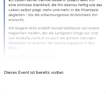
eine ominöse Krankheit, die ihn ebenso heftig wie das
Leben selbst plagt, mehr und mehr in die Phantasie
abgleiten – bis die erbarmungslose Wirklichkeit ihn
erwischt.
Mit klugem Witz erzählt Nenad Veličković von einem
tragischen Helden, der die lustigsten Dinge tut. Und
wie beiläufig rückt er so auch die grotesk traurigen
Realitäten im Bosnien der Nachkriegsjahre in den
Blick.
Übersetzung: Snežana Bozin
Weiterlesen
Dieses Event ist bereits vorbei.
DE ·
German