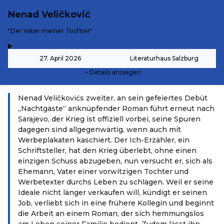
Nenad Veličković
-
"Der Vater meiner Tochter"
,
-
27. April 2026
Literaturhaus Salzburg
Details anzeigen
Nenad Veličkovićs zweiter, an sein gefeiertes Debüt
„Nachtgäste“ anknüpfender Roman führt erneut nach
Sarajevo, der Krieg ist offiziell vorbei, seine Spuren
dagegen sind allgegenwärtig, wenn auch mit
Werbeplakaten kaschiert. Der Ich-Erzähler, ein
Schriftsteller, hat den Krieg überlebt, ohne einen
einzigen Schuss abzugeben, nun versucht er, sich als
Ehemann, Vater einer vorwitzigen Tochter und
Werbetexter durchs Leben zu schlagen. Weil er seine
Ideale nicht länger verkaufen will, kündigt er seinen
Job, verliebt sich in eine frühere Kollegin und beginnt
die Arbeit an einem Roman, der sich hemmungslos
am Leben seiner Familie bedient. Zudem lässt ihn