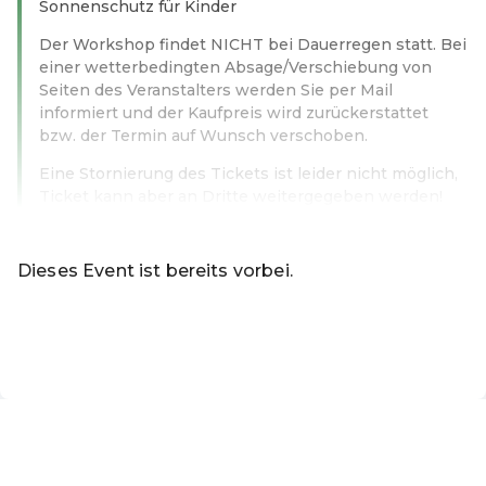
Sonnenschutz für Kinder
Der Workshop findet NICHT bei Dauerregen statt. Bei
einer wetterbedingten Absage/Verschiebung von
Seiten des Veranstalters werden Sie per Mail
informiert und der Kaufpreis wird zurückerstattet
bzw. der Termin auf Wunsch verschoben.
Eine Stornierung des Tickets ist leider nicht möglich,
Ticket kann aber an Dritte weitergegeben werden!
Weiterlesen
Dieses Event ist bereits vorbei.
Zu den aktuellen Events von Online-Shop
DE ·
German