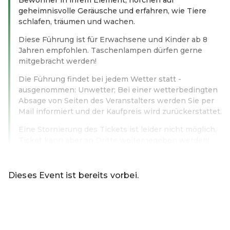
geheimnisvolle Geräusche und erfahren, wie Tiere
schlafen, träumen und wachen.
Diese Führung ist für Erwachsene und Kinder ab 8
Jahren empfohlen. Taschenlampen dürfen gerne
mitgebracht werden!
Die Führung findet bei jedem Wetter statt -
ausgenommen: Unwetter; Bei einer wetterbedingten
Absage von Seiten des Veranstalters werden Sie per
Mail informiert und der Kaufpreis wird zurückerstattet.
Eine Stornierung des Tickets ist leider nicht möglich,
Ticket kann aber an Dritte weitergegeben werden!
Weiterlesen
Dieses Event ist bereits vorbei.
Zu den aktuellen Events von Online-Shop
DE ·
German