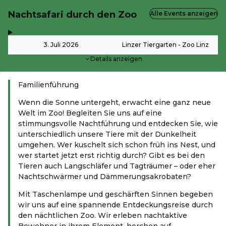
Nachtsafari durch den Zoo
Alle Events anzeigen
,
-
3. Juli 2026
Linzer Tiergarten - Zoo Linz
Details anzeigen
Familienführung
Wenn die Sonne untergeht, erwacht eine ganz neue
Welt im Zoo! Begleiten Sie uns auf eine
stimmungsvolle Nachtführung und entdecken Sie, wie
unterschiedlich unsere Tiere mit der Dunkelheit
umgehen. Wer kuschelt sich schon früh ins Nest, und
wer startet jetzt erst richtig durch? Gibt es bei den
Tieren auch Langschläfer und Tagträumer – oder eher
Nachtschwärmer und Dämmerungsakrobaten?
Mit Taschenlampe und geschärften Sinnen begeben
wir uns auf eine spannende Entdeckungsreise durch
den nächtlichen Zoo. Wir erleben nachtaktive
Bewohner in ihrem Element, horchen auf