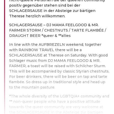
positiv gegenüber stehen sind bei der
SCHLAGERSAUSE in der Absteige zur bärtigen
Therese herzlich willkommen.
SCHLAGERSAUSE – DJ MAMA FEELGOOD & MR.
FARMER STORM / CHESTNUTS / TARTE FLAMBÉE /
DRAUGHT BEER *queer & **allies
In line with the AUFBREZELN weekend, together
with RAINBOW TRAVEL there will be a
SCHLAGERSAUSE at Therese on Saturday. With good
Schlager music from DJ MAMA FEELGOOD & MR.
FARMER, a toast will be raised with Schilcher Sturm.
This will be accompanied by classic Styrian chestnuts.
For beer drinkers, there will be beer on tap and tarte
flambée. So dress up in traditional style and head up
to the mountain pasture.
*The whole diversity of the LGBTQIA+ community and
** non-queer people who have a positive attitude
towards the queer community are very welcome at
the SCHLAGERSAUSE in the Absteige zur bärtigen