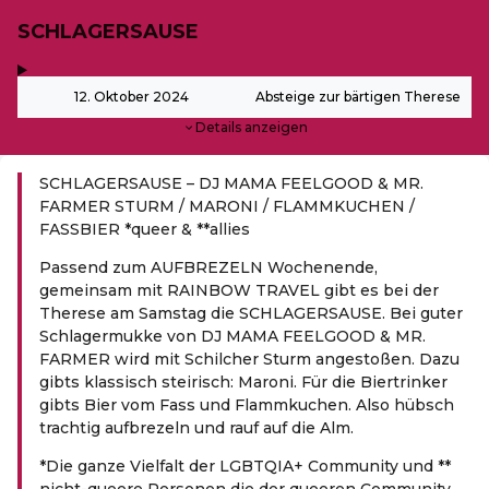
SCHLAGERSAUSE
,
-
12. Oktober 2024
Absteige zur bärtigen Therese
Details anzeigen
SCHLAGERSAUSE – DJ MAMA FEELGOOD & MR.
FARMER STURM / MARONI / FLAMMKUCHEN /
FASSBIER *queer & **allies
Passend zum AUFBREZELN Wochenende,
gemeinsam mit RAINBOW TRAVEL gibt es bei der
Therese am Samstag die SCHLAGERSAUSE. Bei guter
Schlagermukke von DJ MAMA FEELGOOD & MR.
FARMER wird mit Schilcher Sturm angestoßen. Dazu
gibts klassisch steirisch: Maroni. Für die Biertrinker
gibts Bier vom Fass und Flammkuchen. Also hübsch
trachtig aufbrezeln und rauf auf die Alm.
*Die ganze Vielfalt der LGBTQIA+ Community und **
nicht-queere Personen die der queeren Community