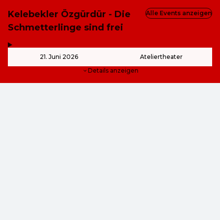
Kelebekler Özgürdür - Die
Alle Events anzeigen
Schmetterlinge sind frei
,
-
21. Juni 2026
Ateliertheater
Details anzeigen