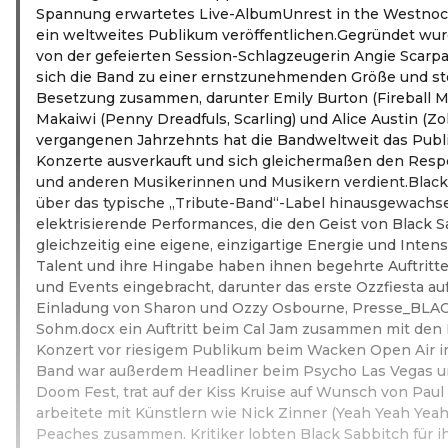
Spannung erwartetes Live-AlbumUnrest in the Westnoch
ein weltweites Publikum veröffentlichen.Gegründet wur
von der gefeierten Session-Schlagzeugerin Angie Scarpa
sich die Band zu einer ernstzunehmenden Größe und ste
Besetzung zusammen, darunter Emily Burton (Fireball Mi
Makaiwi (Penny Dreadfuls, Scarling) und Alice Austin (Zo
vergangenen Jahrzehnts hat die Bandweltweit das Publ
Konzerte ausverkauft und sich gleichermaßen den Respe
und anderen Musikerinnen und Musikern verdient.Black 
über das typische „Tribute-Band“-Label hinausgewachse
elektrisierende Performances, die den Geist von Black 
gleichzeitig eine eigene, einzigartige Energie und Intens
Talent und ihre Hingabe haben ihnen begehrte Auftritte
und Events eingebracht, darunter das erste Ozzfiesta au
Einladung von Sharon und Ozzy Osbourne, Presse_BL
Sohm.docx ein Auftritt beim Cal Jam zusammen mit den 
Konzert vor riesigem Publikum beim Wacken Open Air i
Band war außerdem Headliner beim Psycho Las Vegas u
Doom Fest, trat auf der Kiss Kruise auf Wunsch von Paul
arbeitete mit Künstlern wie Nick Zinner (Yeah Yeah Yeah
Peaches zusammen. Kritiker lobten Black Sabbitch für ihr