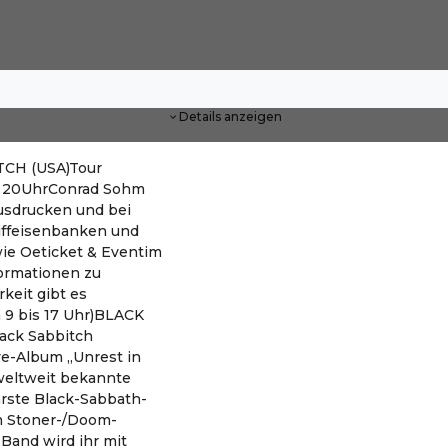
Details anzeigen
TCH (USA)Tour
n 20UhrConrad Sohm
usdrucken und bei
aiffeisenbanken und
ie Oeticket & Eventim
formationen zu
rkeit gibt es
 9 bis 17 Uhr)BLACK
ack Sabbitch
ve-Album „Unrest in
 weltweit bekannte
ärste Black-Sabbath-
im Stoner-/Doom-
Band wird ihr mit