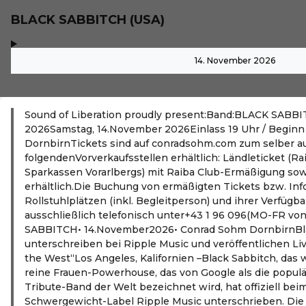
BLACK SABBITCH (USA)
,
-
14. November 2026
Sound of Liberation proudly present:Band:BLACK SABBI
2026Samstag, 14.November 2026Einlass 19 Uhr / Begin
DornbirnTickets sind auf conradsohm.com zum selber a
folgendenVorverkaufsstellen erhältlich: Ländleticket (R
Sparkassen Vorarlbergs) mit Raiba Club-Ermäßigung sow
erhältlich.Die Buchung von ermäßigten Tickets bzw. In
Rollstuhlplätzen (inkl. Begleitperson) und ihrer Verfügba
ausschließlich telefonisch unter+43 1 96 096(MO-FR von
SABBITCH• 14.November2026• Conrad Sohm DornbirnBl
unterschreiben bei Ripple Music und veröffentlichen Li
the West“Los Angeles, Kalifornien –Black Sabbitch, das
reine Frauen-Powerhouse, das von Google als die popul
Tribute-Band der Welt bezeichnet wird, hat offiziell be
Schwergewicht-Label Ripple Music unterschrieben. Die 