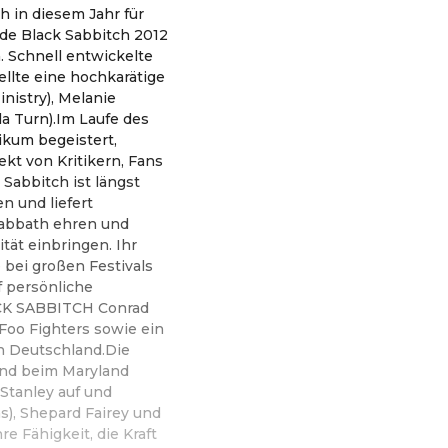
 in diesem Jahr für
de Black Sabbitch 2012
. Schnell entwickelte
llte eine hochkarätige
nistry), Melanie
la Turn).Im Laufe des
ikum begeistert,
kt von Kritikern, Fans
Sabbitch ist längst
n und liefert
Sabbath ehren und
ität einbringen. Ihr
 bei großen Festivals
f persönliche
ACK SABBITCH Conrad
Foo Fighters sowie ein
n Deutschland.Die
nd beim Maryland
 Stanley auf und
s), Shepard Fairey und
e Fähigkeit, die Kraft