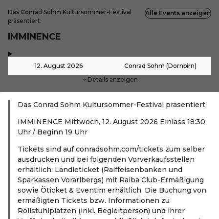
Das Conrad Sohm Kultursommer-Festival
Alle Events anzeigen
präsentiert:
IMMINENCE
,
-
12. August 2026
Conrad Sohm (Dornbirn)
Details anzeigen
Das Conrad Sohm Kultursommer-Festival präsentiert:
IMMINENCE Mittwoch, 12. August 2026 Einlass 18:30
Uhr / Beginn 19 Uhr
Tickets sind auf conradsohm.com/tickets zum selber
ausdrucken und bei folgenden Vorverkaufsstellen
erhältlich: Ländleticket (Raiffeisenbanken und
Sparkassen Vorarlbergs) mit Raiba Club-Ermäßigung
sowie Öticket & Eventim erhältlich. Die Buchung von
ermäßigten Tickets bzw. Informationen zu
Rollstuhlplätzen (inkl. Begleitperson) und ihrer