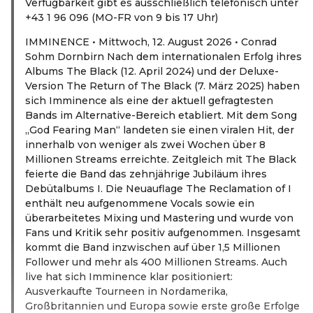
Verfügbarkeit gibt es ausschließlich telefonisch unter
+43 1 96 096 (MO-FR von 9 bis 17 Uhr)
IMMINENCE • Mittwoch, 12. August 2026 • Conrad
Sohm Dornbirn Nach dem internationalen Erfolg ihres
Albums The Black (12. April 2024) und der Deluxe-
Version The Return of The Black (7. März 2025) haben
sich Imminence als eine der aktuell gefragtesten
Bands im Alternative-Bereich etabliert. Mit dem Song
„God Fearing Man“ landeten sie einen viralen Hit, der
innerhalb von weniger als zwei Wochen über 8
Millionen Streams erreichte. Zeitgleich mit The Black
feierte die Band das zehnjährige Jubiläum ihres
Debütalbums I. Die Neuauflage The Reclamation of I
enthält neu aufgenommene Vocals sowie ein
überarbeitetes Mixing und Mastering und wurde von
Fans und Kritik sehr positiv aufgenommen. Insgesamt
kommt die Band inzwischen auf über 1,5 Millionen
Follower und mehr als 400 Millionen Streams. Auch
live hat sich Imminence klar positioniert:
Ausverkaufte Tourneen in Nordamerika,
Großbritannien und Europa sowie erste große Erfolge