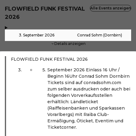
FLOWFIELD FUNK FESTIVAL
Alle Events anzeigen
2026
,
-
3. September 2026
Conrad Sohm (Dornbirn)
Details anzeigen
FLOWFIELD FUNK FESTIVAL 2026
September 2026 Einlass 16 Uhr /
Beginn 16Uhr Conrad Sohm Dornbirn
Tickets sind auf conradsohm.com
zum selber ausdrucken oder auch bei
folgenden Vorverkaufsstellen
erhältlich: Ländleticket
(Raiffeisenbanken und Sparkassen
Vorarlbergs) mit Raiba Club-
Ermäßigung, Öticket, Eventim und
Ticketcorner.