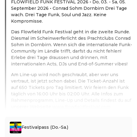
FLOWFIELD FUNK FESTIVAL 2026 • Do, 03. - Sa, 05.
September 2026 • Conrad Sohm Dornbirn Drei Tage
wach. Drei Tage Funk, Soul und Jazz. Keine
Kompromisse.
Das Flowfield Funk Festival geht in die zweite Runde.
Diesmal im Scheinwerferlicht des Prachtclubs Conrad
Sohm in Dornbirn. Wenn sich die internationale Funk-
Community im Ländle triﬀt, darfst du nicht fehlen!
Erlebe drei Tage draussen und drinnen, mit
internationalen Acts, DJs und End-of-Summer vibes!
Am Line-up wird noch geschraubt, aber wer uns
vertraut, ist jetzt schon dabei. Die Ticket-Anzahl ist
auf 650 Tickets pro Tag limitiert. Wir feiern den Funk
täglich von 16:00 Uhr bis 02:00 Uhr. Alle Infos zum
Rahmenprogramm, Line-Up und Details findest du auf
unserer Webseite
www.flowfieldfestival.com
Weiterlesen
Festivalpass (Do.-Sa.)