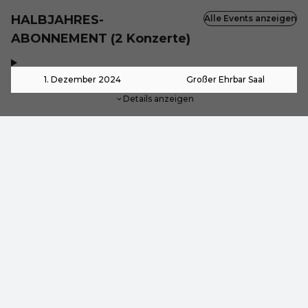
HALBJAHRES-
Alle Events anzeigen
ABONNEMENT (2 Konzerte)
,
-
1. Dezember 2024
Großer Ehrbar Saal
Details anzeigen