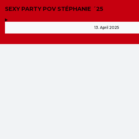
SEXY PARTY POV STÉPHANIE ´25
,
-
13. April 2025