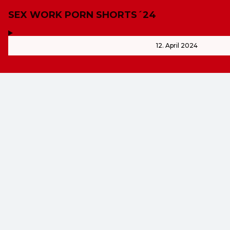
SEX WORK PORN SHORTS´24
,
-
12. April 2024