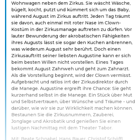
Wohnwagen neben dem Zirkus. Sie wäscht Wäsche,
bügelt, kocht, putzt und kümmert sich um das Baby,
während August im Zirkus auftritt. Jeden Tag träumt
sie davon, auch einmal mit roter Nase im Clown-
Kostüm in der Zirkusmanage auftreten zu dürfen. Vor
lauter Bewunderung der akrobatischen Fähigkeiten
ihres Augusts lässt sie sogar den Kuchen anbrennen,
was wiederum August sehr berührt. Doch einen
Zirkusauftritt seiner liebsten Augustine kann er sich
beim besten Willen nicht vorstellen. Eines Tages
bekommt August Zahnweh und geht zum Zahnarzt.
Als die Vorstellung beginnt, wird der Clown vermisst.
Aufgebracht und ratlos irrt der Zirkusdirektor durch
die Manege. Augustine ergreift ihre Chance: Sie geht
kurzerhand selbst in die Manege. Ein Stück über Mut
und Selbstvertrauen, über Wünsche und Träume - und
darüber, wie wir sie zur Wirklichkeit machen können.
Bestaunen Sie die Zirkusnummern, Zauberei,
Jonglage und Akrobatik und genießen Sie einen
lustigen Nachmittag mit dem Theater Tabor.
Mit: Beate Schnabel, Hans Bauer, Christof Schöffl