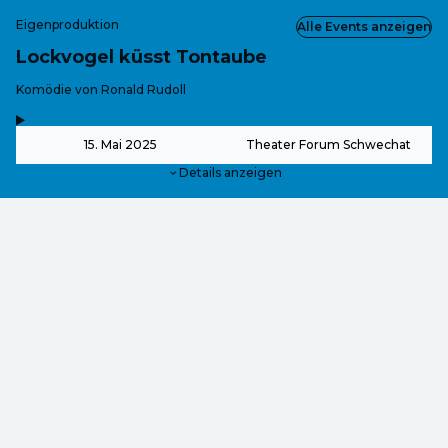
Eigenproduktion
Alle Events anzeigen
Lockvogel küsst Tontaube
-
Komödie von Ronald Rudoll
,
-
15. Mai 2025
Theater Forum Schwechat
Details anzeigen