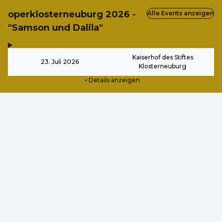
operklosterneuburg 2026 -
Alle Events anzeigen
"Samson und Dalila"
,
-
Kaiserhof des Stiftes
23. Juli 2026
Klosterneuburg
Details anzeigen