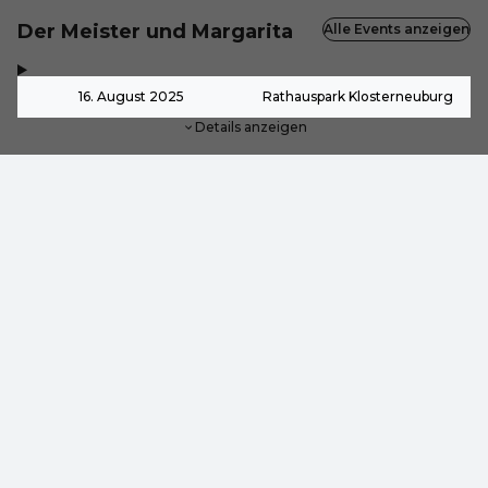
Der Meister und Margarita
Alle Events anzeigen
,
-
16. August 2025
Rathauspark Klosterneuburg
Details anzeigen