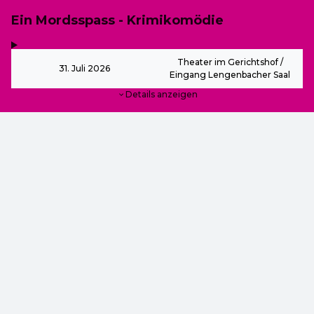
Ein Mordsspass - Krimikomödie
,
-
Theater im Gerichtshof /
31. Juli 2026
Eingang Lengenbacher Saal
Details anzeigen