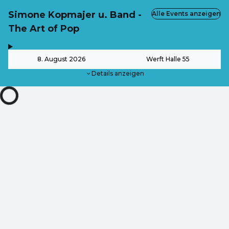
Simone Kopmajer u. Band -
Alle Events anzeigen
The Art of Pop
,
-
8. August 2026
Werft Halle 55
Details anzeigen
ab
35,10 €
ab
30,60 €
ab
27,00 €
ZOOM
DE ·
German