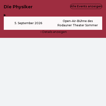
Die Physiker
Alle Events anzeigen
,
-
Open-Air-Bühne des
5. September 2026
Rodauner Theater Sommer
Details anzeigen