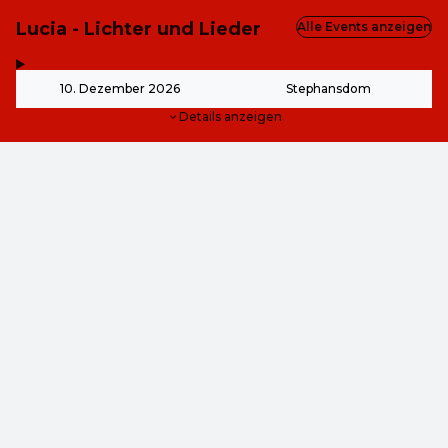
Lucia - Lichter und Lieder
Alle Events anzeigen
,
-
10. Dezember 2026
Stephansdom
Details anzeigen