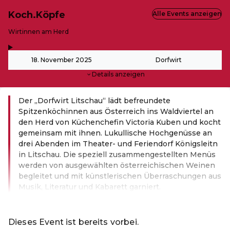
Koch.Köpfe
Alle Events anzeigen
-
Wirtinnen am Herd
,
-
18. November 2025
Dorfwirt
Details anzeigen
Der „Dorfwirt Litschau“ lädt befreundete
Spitzenköchinnen aus Österreich ins Waldviertel an
den Herd von Küchenchefin Victoria Kuben und kocht
gemeinsam mit ihnen. Lukullische Hochgenüsse an
drei Abenden im Theater- und Feriendorf Königsleitn
in Litschau. Die speziell zusammengestellten Menüs
werden von ausgewählten österreichischen Weinen
begleitet und mit künstlerischen Überraschungen aus
Musik, Literatur und Kabarett garniert.
Weiterlesen
Dieses Event ist bereits vorbei.