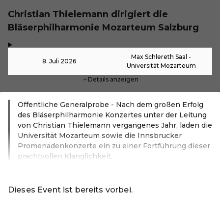
Christian Thielemann dirigiert die
Bläserphilharmonie Mozarteum Salzburg
,
-
Max Schlereth Saal -
8. Juli 2026
Universität Mozarteum
Details anzeigen
Öffentliche Generalprobe - Nach dem großen Erfolg
des Bläserphilharmonie Konzertes unter der Leitung
von Christian Thielemann vergangenes Jahr, laden die
Universität Mozarteum sowie die Innsbrucker
Promenadenkonzerte ein zu einer Fortführung dieser
prachtvollen Klanglichkeit.
Weiterlesen
Dieses Event ist bereits vorbei.
Zu den aktuellen Events von Universität Mozarteum