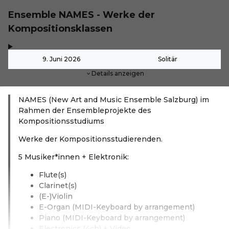
Ensemble NAMES - Werke der
Kompositionsklassen
,
-
9. Juni 2026
Solitär
Details anzeigen
NAMES (New Art and Music Ensemble Salzburg) im
Rahmen der Ensembleprojekte des
Kompositionsstudiums
Werke der Kompositionsstudierenden.
5 Musiker*innen + Elektronik:
Flute(s)
Clarinet(s)
(E-)Violin
E-Organ (MIDI-Keyboard by arrangement)
Piano (MIDI-Keyboard by arrangement)
Electronics (4ch) + Video