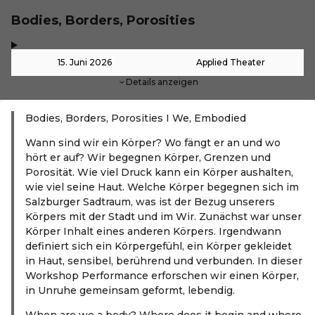
Bodies, Borders, Porosities
,
-
15. Juni 2026
Applied Theater
Details anzeigen
Bodies, Borders, Porosities I We, Embodied
Wann sind wir ein Körper? Wo fängt er an und wo
hört er auf? Wir begegnen Körper, Grenzen und
Porosität. Wie viel Druck kann ein Körper aushalten,
wie viel seine Haut. Welche Körper begegnen sich im
Salzburger Sadtraum, was ist der Bezug unserers
Körpers mit der Stadt und im Wir. Zunächst war unser
Körper Inhalt eines anderen Körpers. Irgendwann
definiert sich ein Körpergefühl, ein Körper gekleidet
in Haut, sensibel, berührend und verbunden.
In dieser
Workshop Performance erforschen wir einen Körper,
in Unruhe gemeinsam geformt, lebendig.
When are we a body? Where does it begin and where