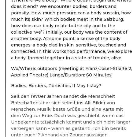
does it end? We encounter bodies, borders and
porosity. How much pressure can a body sustain, how
much its skin? Which bodies meet in the Salzburg,
how does our body relate to the city and to the
collective ‘we’? Initially, our body was the content of
another body. At some point, a sense of the body
emerges: a body clad in skin, sensitive, touched and
connected.
In this workshop performance, we explore
a body, formed together in a state of trouble, alive.
Wo/Where: outdoors (meeting at Franz-Josef-Straße 2,
Applied Theatre) Länge/Duration: 60 Minutes
Bodies, Borders, Porosities II May I stay?
Seit den 1970er Jahren sendet die Menschheit
Botschaften über sich selbst ins All: Bilder von
Menschen, Musik, beste Grüße und eine Karte mit
dem Weg zur Erde. Doch was geschieht, wenn das
Unbekannte tatsächlich kommt und sich nicht länger
verbergen kann – wenn es gesteht: „Ich bin bereits
unter euch“? Anhand von Zeugenaussagen,