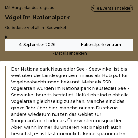
Mit Burgenlandcard gratis
Alle Events anzeigen
Vögel im Nationalpark
-
Gefiederte Vielfalt im Seewinkel
,
-
4. September 2026
Nationalparkzentrum
Details anzeigen
Der Nationalpark Neusiedler See - Seewinkel ist bis
weit über die Landesgrenzen hinaus als Hotspot für
Vogelbeobachtungen bekannt. Mehr als 350
Vogelarten wurden im Nationalpark Neusiedler See -
Seewinkel bereits bestätigt. Natürlich sind nicht alle
Vogelarten gleichzeitig zu sehen. Manche sind das
ganze Jahr über hier, manche nur am Durchzug,
andere wiederum nutzen das Gebiet zur
Jungenaufzucht oder als Überwinterungsquartier.
Aber: wann immer du unseren Nationalpark auch
besuchst, es ist fast unmöglich, keine spannenden