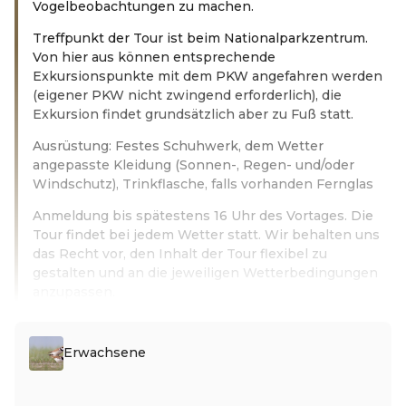
Vogelbeobachtungen zu machen.
Treffpunkt der Tour ist beim Nationalparkzentrum.
Von hier aus können entsprechende
Exkursionspunkte mit dem PKW angefahren werden
(eigener PKW nicht zwingend erforderlich), die
Exkursion findet grundsätzlich aber zu Fuß statt.
Ausrüstung: Festes Schuhwerk, dem Wetter
angepasste Kleidung (Sonnen-, Regen- und/oder
Windschutz), Trinkflasche, falls vorhanden Fernglas
Anmeldung bis spätestens 16 Uhr des Vortages. Die
Tour findet bei jedem Wetter statt. Wir behalten uns
das Recht vor, den Inhalt der Tour flexibel zu
gestalten und an die jeweiligen Wetterbedingungen
anzupassen.
Weiterlesen
Erwachsene