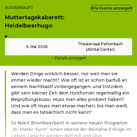
AUSVERKAUFT
Alle Events anzeigen
Muttertagskabarett:
Heidelbeerhugo
,
-
Theatersaal Pettenbach
9. Mai 2026
(Almtal Center)
Details anzeigen
Werden Dinge wirklich besser, nur weil man sie
immer wieder macht? Wie oft ist er schon barfuß an
seinem Nachtkastl vorbeigegangen, und trotzdem
gibt sein kleiner Zeh dem Holzfurnier regelmäßig ein
Begrüßungsbussi. Muss man alles probiert haben?
Und wie oft muss man etwas machen, bis man weiß,
dass man es tatsächlich nicht kann?
So feiert Brombeerbertl in seinem neuen Programm
„10-Meter-Turm“ einen Abend der Beinahe-Erfolge im
Leben. Gelacht werden darf mit und über