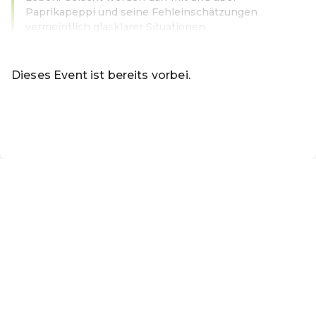
Paprikapeppi und seine Fehleinschätzungen
vermeintlich glasklarer Situationen.
Weiterlesen
Dieses Event ist bereits vorbei.
Zu den aktuellen Events von Marktgemeinde Pettenbach
DE ·
German