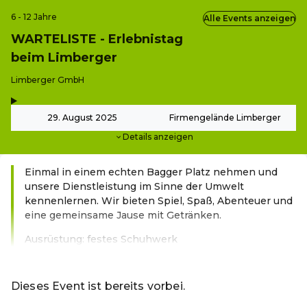
6 - 12 Jahre
Alle Events anzeigen
WARTELISTE - Erlebnistag
beim Limberger
-
Limberger GmbH
,
-
29. August 2025
Firmengelände Limberger
Details anzeigen
Einmal in einem echten Bagger Platz nehmen und
unsere Dienstleistung im Sinne der Umwelt
kennenlernen. Wir bieten Spiel, Spaß, Abenteuer und
eine gemeinsame Jause mit Getränken.
Ausrüstung: festes Schuhwerk
Weiterlesen
Dieses Event ist bereits vorbei.
Zu den aktuellen Events von Marktgemeinde Pettenbach