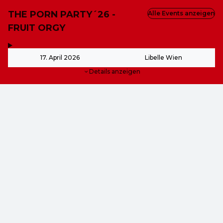
THE PORN PARTY´26 -
Alle Events anzeigen
FRUIT ORGY
,
-
17. April 2026
Libelle Wien
Details anzeigen