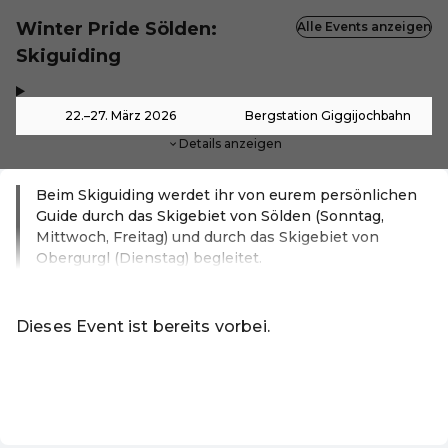
Winter Pride Sölden:
Alle Events anzeigen
Skiguiding
,
-
22.–27. März 2026
Bergstation Giggijochbahn
Details anzeigen
Beim Skiguiding werdet ihr von eurem persönlichen
Guide durch das Skigebiet von Sölden (Sonntag,
Mittwoch, Freitag) und durch das Skigebiet von
Obergurgl (Dienstag) begleitet.
Weiterlesen
Dieses Event ist bereits vorbei.
Zu den aktuellen Events von Online-Shop
DE ·
German