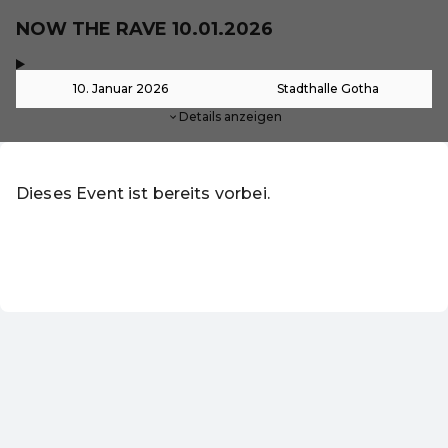
NOW THE RAVE 10.01.2026
,
-
10. Januar 2026
Stadthalle Gotha
Details anzeigen
Dieses Event ist bereits vorbei.
Zu den aktuellen Events von Online-Shop
DE ·
German