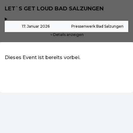
LET`S GET LOUD BAD SALZUNGEN
,
-
17. Januar 2026
Pressenwerk Bad Salzungen
Details anzeigen
Dieses Event ist bereits vorbei.
Zu den aktuellen Events von Online-Shop
DE ·
German