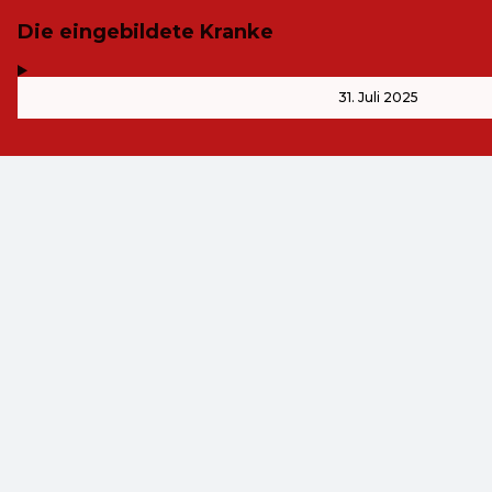
Die eingebildete Kranke
,
-
31. Juli 2025