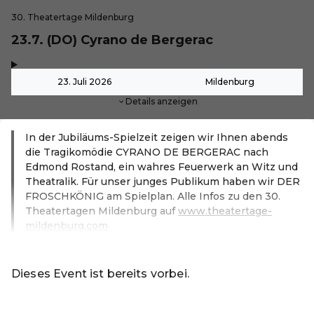
30. Theatertage Mildenburg
23.7. (DO) Cyrano de Bergerac
,
-
23. Juli 2026
Mildenburg
Details anzeigen
In der Jubiläums-Spielzeit zeigen wir Ihnen abends
die Tragikomödie CYRANO DE BERGERAC nach
Edmond Rostand, ein wahres Feuerwerk an Witz und
Theatralik. Für unser junges Publikum haben wir DER
FROSCHKÖNIG am Spielplan. Alle Infos zu den 30.
Theatertagen Mildenburg auf
www.theatertage-
mildenburg.com
Weiterlesen
Dieses Event ist bereits vorbei.
DE ·
German