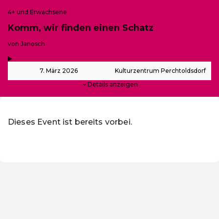
4+ und Erwachsene
Komm, wir finden einen Schatz
-
von Janosch
,
-
7. März 2026
Kulturzentrum Perchtoldsdorf
Details anzeigen
Dieses Event ist bereits vorbei.
DE ·
German