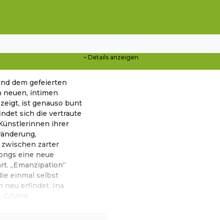
Details anzeigen
 und dem gefeierten
n neuen, intimen
zeigt, ist genauso bunt
ndet sich die vertraute
 Künstlerinnen ihrer
ränderung,
 zwischen zarter
Songs eine neue
rt. „Emanzipation“
die einmal selbst
 neu erfindet. Ina
 Gitarre