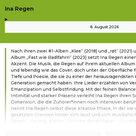
Ina Regen
,
-
8. August 2026
Nach ihren zwei #1-Alben „Klee“ (2018) und „røt“ (2021)
Album „Fast wie Radlfahrn“ (2023) setzt Ina Regen eine
Akzent. Die Musik, die Regen auf ihrem aktuellen Album 
und lebendig wie das Cover, doch unter der Oberfläche fi
Tiefe und Poesie, die sie zu einer der herausragendsten
Generation gemacht haben. Ihre Lieder erzählen von Ve
Emanzipation und Selbstfindung. Mit der feinen Balance
Intimität und starker Präsenz verleiht Ina Regen ihren 
Dimension, die die Zuhörer*innen noch intensiver berüh
nennt Ina Regen selbst diese kreative Phase, in der sie 
gesetzten Grenzen hinter sich lässt und sich musikalisch
Regen – Gesang, Klavier • Valentin Bröderbauer – Gesang,
Weiterlesen