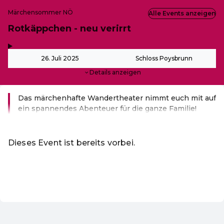
Märchensommer NÖ
Alle Events anzeigen
Rotkäppchen - neu verirrt
,
-
26. Juli 2025
Schloss Poysbrunn
Details anzeigen
Das märchenhafte Wandertheater nimmt euch mit auf
ein spannendes Abenteuer für die ganze Familie!
Weiterlesen
Dieses Event ist bereits vorbei.
Zu den aktuellen Events von Märchensommer
DE ·
German