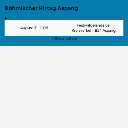
Böhmischer Kirtag Aspang
,
-
Festivalgelände bei
August 31, 2025
Kreisverkehr B54 Aspang
Show details