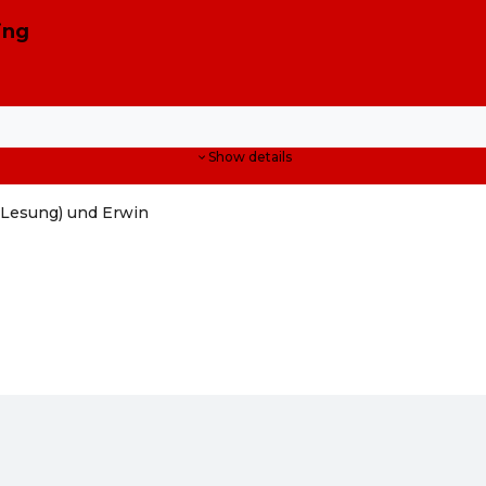
ing
Show details
(Lesung) und Erwin
hop