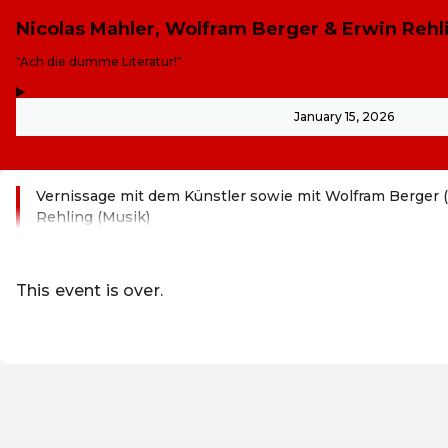
Nicolas Mahler, Wolfram Berger & Erwin Rehl
-
"Ach die dumme Literatur!"
,
-
January 15, 2026
Vernissage mit dem Künstler sowie mit Wolfram Berger 
Rehling (Musik)
Read more
This event is over.
Go to the current events of Online-S
EN ·
English