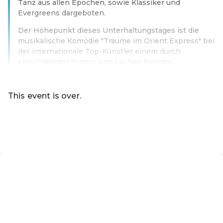
Tanz aus allen Epochen, sowie Klassiker und
Evergreens dargeboten.
Der Höhepunkt dieses Unterhaltungstages ist die
musikalische Komödie "Träume im Orient Express" bei
der internationale Top-Künstler einem durch
einschlägigen Humor zum Lachen bringen.
Read more
This event is over.
Go to the current events of Online-Shop
EN ·
English