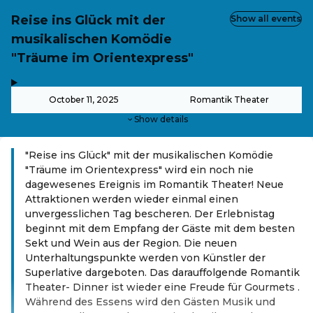
Reise ins Glück mit der
Show all events
musikalischen Komödie
"Träume im Orientexpress"
,
-
October 11, 2025
Romantik Theater
Show details
"Reise ins Glück" mit der musikalischen Komödie
"Träume im Orientexpress" wird ein noch nie
dagewesenes Ereignis im Romantik Theater! Neue
Attraktionen werden wieder einmal einen
unvergesslichen Tag bescheren. Der Erlebnistag
beginnt mit dem Empfang der Gäste mit dem besten
Sekt und Wein aus der Region. Die neuen
Unterhaltungspunkte werden von Künstler der
Superlative dargeboten. Das darauffolgende Romantik
Theater- Dinner ist wieder eine Freude für Gourmets .
Während des Essens wird den Gästen Musik und