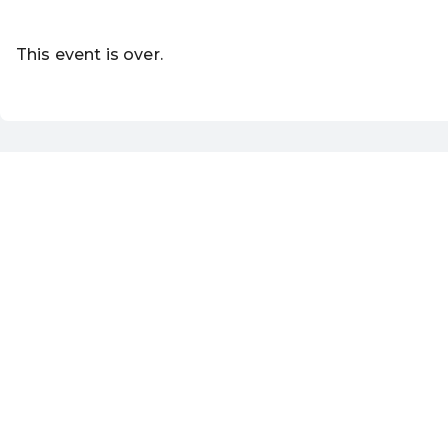
Read more
This event is over.
EN ·
English