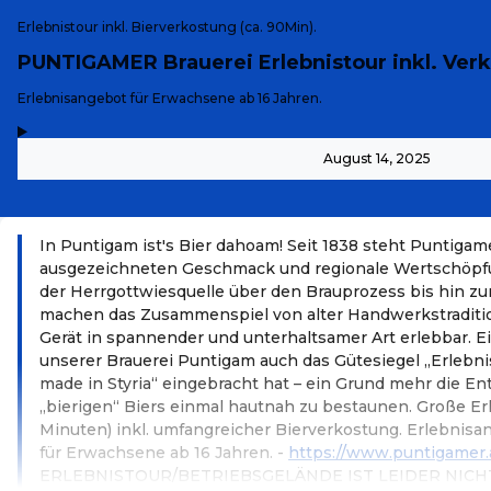
Erlebnistour inkl. Bierverkostung (ca. 90Min).
PUNTIGAMER Brauerei Erlebnistour inkl. Ver
-
Erlebnisangebot für Erwachsene ab 16 Jahren.
,
-
August 14, 2025
In Puntigam ist's Bier dahoam! Seit 1838 steht Puntigamer
ausgezeichneten Geschmack und regionale Wertschöpfu
der Herrgottwiesquelle über den Brauprozess bis hin z
machen das Zusammenspiel von alter Handwerkstradit
Gerät in spannender und unterhaltsamer Art erlebbar. E
unserer Brauerei Puntigam auch das Gütesiegel „Erlebni
made in Styria“ eingebracht hat – ein Grund mehr die E
„bierigen“ Biers einmal hautnah zu bestaunen. Große Er
Minuten) inkl. umfangreicher Bierverkostung. Erlebnisa
für Erwachsene ab 16 Jahren. -
https://www.puntigamer.
ERLEBNISTOUR/BETRIEBSGELÄNDE IST LEIDER NICHT