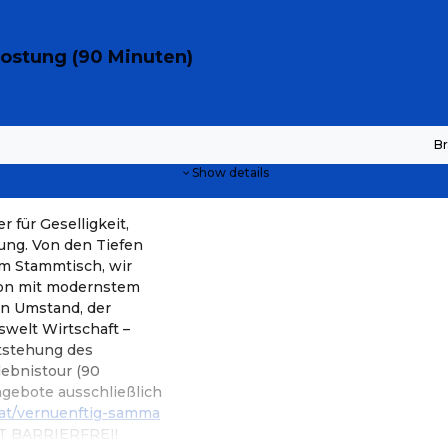
kostung (90 Minuten)
Br
Show details
 für Geselligkeit,
ng. Von den Tiefen
um Stammtisch, wir
ion mit modernstem
in Umstand, der
swelt Wirtschaft –
ntstehung des
lebnistour (90
ngebote ausschließlich
at/vernuenftig-samma
 BARRIERFREI!