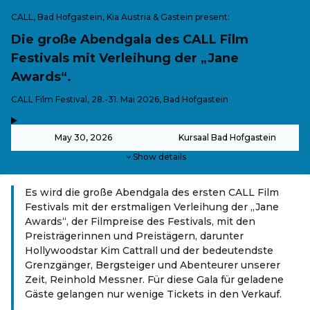
CALL, Bad Hofgastein, Kia Austria & Gastein present:
Die große Abendgala des CALL Film
Festivals mit Verleihung der „Jane
Awards“.
-
CALL Film Festival, 28.-31. Mai 2026, Bad Hofgastein
,
-
May 30, 2026
Kursaal Bad Hofgastein
Show details
Es wird die große Abendgala des ersten CALL Film
Festivals mit der erstmaligen Verleihung der „Jane
Awards“, der Filmpreise des Festivals, mit den
Preisträgerinnen und Preistägern, darunter
Hollywoodstar Kim Cattrall und der bedeutendste
Grenzgänger, Bergsteiger und Abenteurer unserer
Zeit, Reinhold Messner. Für diese Gala für geladene
Gäste gelangen nur wenige Tickets in den Verkauf.