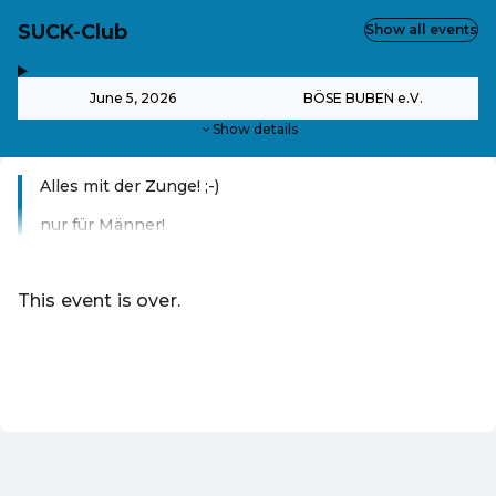
SUCK-Club
Show all events
,
-
June 5, 2026
BÖSE BUBEN e.V.
Show details
Alles mit der Zunge! ;-)
nur für Männer!
Read more
This event is over.
Go to the current events of Online-Shop
EN ·
English