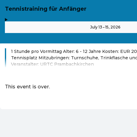
Tennistraining für Anfänger
,
-
July 13 – 15, 2026
1 Stunde pro Vormittag Alter: 6 - 12 Jahre Kosten: EUR 2
Tennisplatz Mitzubringen: Turnschuhe, Trinkflasche u
Veranstalter: URTC Prambachkirchen
Read more
This event is over.
Go to the current events of Online-S
EN ·
English