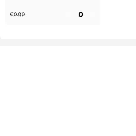
€0.00
EN ·
English