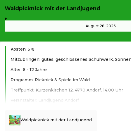
Waldpicknick mit der Landjugend
,
-
August 28, 2026
Kosten: 5 €
Mitzubringen: gutes, geschlossenes Schuhwerk, Sonne
Alter: 6 - 12 Jahre
Programm: Picknick & Spiele im Wald
Treffpunkt: Kurzenkirchen 12, 4770 Andorf, 14.00 Uhr
Veranstalter: Landjugend Andorf
Read more
Waldpicknick mit der Landjugend